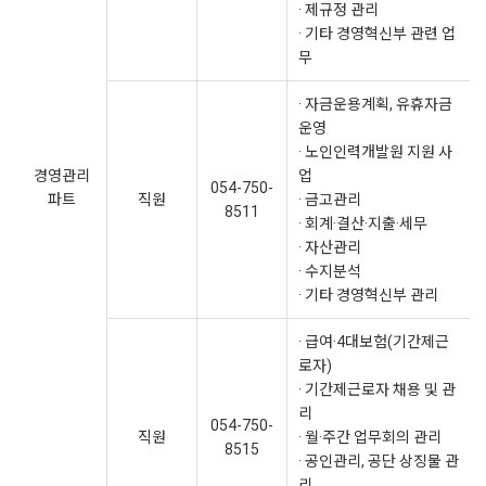
· 제규정 관리
· 기타 경영혁신부 관련 업
무
· 자금운용계획, 유휴자금
운영
· 노인인력개발원 지원 사
경영관리
업
054-750-
파트
직원
· 금고관리
8511
· 회계·결산·지출·세무
· 자산관리
· 수지분석
· 기타 경영혁신부 관리
· 급여·4대보험(기간제근
로자)
· 기간제근로자 채용 및 관
리
054-750-
직원
· 월·주간 업무회의 관리
8515
· 공인관리, 공단 상징물 관
리