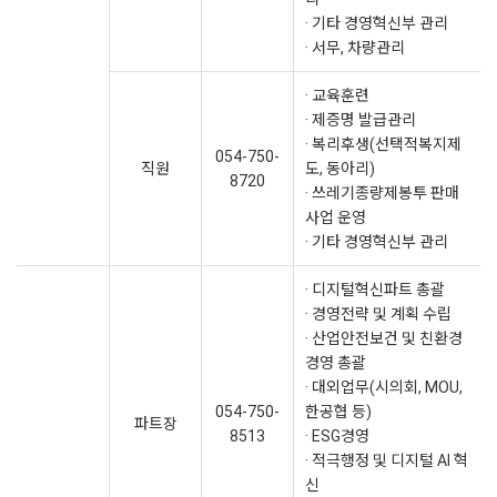
· 기타 경영혁신부 관리
· 서무, 차량관리
· 교육훈련
· 제증명 발급관리
· 복리후생(선택적복지제
054-750-
직원
도, 동아리)
8720
· 쓰레기종량제봉투 판매
사업 운영
· 기타 경영혁신부 관리
· 디지털혁신파트 총괄
· 경영전략 및 계획 수립
· 산업안전보건 및 친환경
경영 총괄
· 대외업무(시의회, MOU,
054-750-
한공협 등)
파트장
8513
· ESG경영
· 적극행정 및 디지털 AI 혁
신