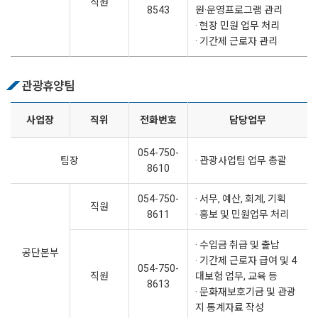
직원
8543
원·운영프로그램 관리
· 현장 민원 업무 처리
· 기간제 근로자 관리
관광휴양팀
사업장
직위
전화번호
담당업무
054-750-
팀장
· 관광사업팀 업무 총괄
8610
054-750-
· 서무, 예산, 회계, 기획
직원
8611
· 홍보 및 민원업무 처리
· 수입금 취급 및 출납
공단본부
· 기간제 근로자 급여 및 4
054-750-
직원
대보험 업무, 교육 등
8613
· 문화재보호기금 및 관광
지 통계자료 작성