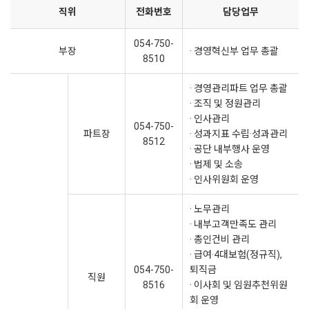
직위
전화번호
담당업무
054-750-
부장
· 경영혁신부 업무 총괄
8510
· 경영관리파트 업무 총괄
· 조직 및 정원관리
· 인사관리
054-750-
파트장
· 성과지표 수립·성과관리
8512
· 공단 내부행사 운영
· 법제 및 소송
· 인사위원회 운영
· 노무관리
· 내부고객만족도 관리
· 총인건비 관리
· 급여·4대보험(정규직),
054-750-
퇴직금
직원
8516
· 이사회 및 임원추천위원
회 운영