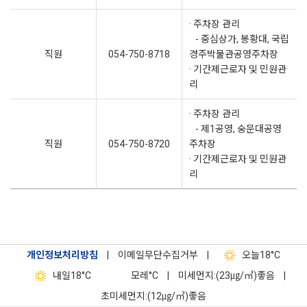
· 주차장 관리
- 중심상가, 봉황대, 국립
직원
054-750-8718
경주박물관공영주차장
· 기간제근로자 및 민원관
리
· 주차장 관리
- 제1공영, 숭문대공영
직원
054-750-8720
주차장
· 기간제근로자 및 민원관
리
개인정보처리방침
|
이메일무단수집거부
|
오늘
18°C
내일
18°C
모레
°C
|
미세먼지:(23㎍/㎥)좋음
|
초미세먼지:(12㎍/㎥)좋음