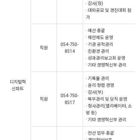
· 감사(정)
· 대외공모 및 경진대회 참
가
· 예산 총괄
· 제안제도 운영
054-750-
· 기관 공적관리
직원
8514
· 친환경 관리
· 성과관리보고회 운영
· 기타 경영혁신부 관리
· 기록물 관리
디지털혁
· 윤리·청렴 경영
신파트
· 감사(부)
054-750-
직원
· 복무관리 및 당직 운영
8517
· 청사관리(엘리베이터, 소
방 등)
· 기타 경영혁신부 관리
· 전산 업무 총괄