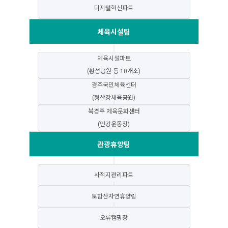
디지털혁신파트
체육시설팀
체육시설파트
(황성공원 등 10개소)
경주국민체육센터
(형산강체육공원)
북경주 체육문화센터
(안강운동장)
관광휴양팀
사적지관리파트
토함산자연휴양림
오류캠핑장