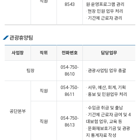
직원
8543
원·운영프로그램 관리
· 현장 민원 업무 처리
· 기간제 근로자 관리
관광휴양팀
사업장
직위
전화번호
담당업무
054-750-
팀장
· 관광사업팀 업무 총괄
8610
054-750-
· 서무, 예산, 회계, 기획
직원
8611
· 홍보 및 민원업무 처리
· 수입금 취급 및 출납
공단본부
· 기간제 근로자 급여 및 4
054-750-
직원
대보험 업무, 교육 등
8613
· 문화재보호기금 및 관광
지 통계자료 작성