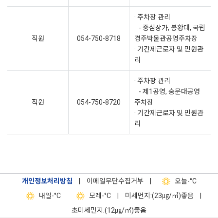
· 주차장 관리
- 중심상가, 봉황대, 국립
직원
054-750-8718
경주박물관공영주차장
· 기간제근로자 및 민원관
리
· 주차장 관리
- 제1공영, 숭문대공영
직원
054-750-8720
주차장
· 기간제근로자 및 민원관
리
개인정보처리방침
|
이메일무단수집거부
|
오늘
-°C
내일
-°C
모레
-°C
|
미세먼지:(23㎍/㎥)좋음
|
초미세먼지:(12㎍/㎥)좋음