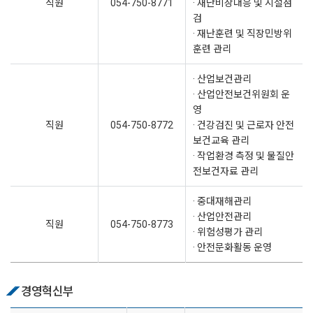
직원
054-750-8771
· 재난비상대응 및 시설점
검
· 재난훈련 및 직장민방위
훈련 관리
· 산업보건관리
· 산업안전보건위원회 운
영
직원
054-750-8772
· 건강검진 및 근로자 안전
보건교육 관리
· 작업환경 측정 및 물질안
전보건자료 관리
· 중대재해관리
· 산업안전관리
직원
054-750-8773
· 위험성평가 관리
· 안전문화활동 운영
경영혁신부