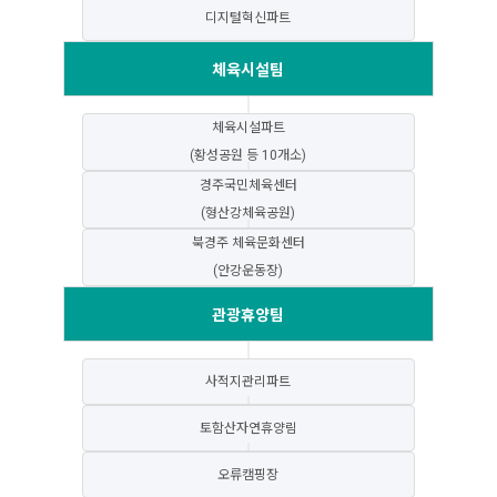
디지털혁신파트
체육시설팀
체육시설파트
(황성공원 등 10개소)
경주국민체육센터
(형산강체육공원)
북경주 체육문화센터
(안강운동장)
관광휴양팀
사적지관리파트
토함산자연휴양림
오류캠핑장