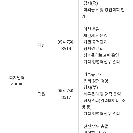
· 감사(정)
· 대외공모 및 경진대회 참
가
· 예산 총괄
· 제안제도 운영
054-750-
· 기관 공적관리
직원
8514
· 친환경 관리
· 성과관리보고회 운영
· 기타 경영혁신부 관리
· 기록물 관리
디지털혁
· 윤리·청렴 경영
신파트
· 감사(부)
054-750-
직원
· 복무관리 및 당직 운영
8517
· 청사관리(엘리베이터, 소
방 등)
· 기타 경영혁신부 관리
· 전산 업무 총괄