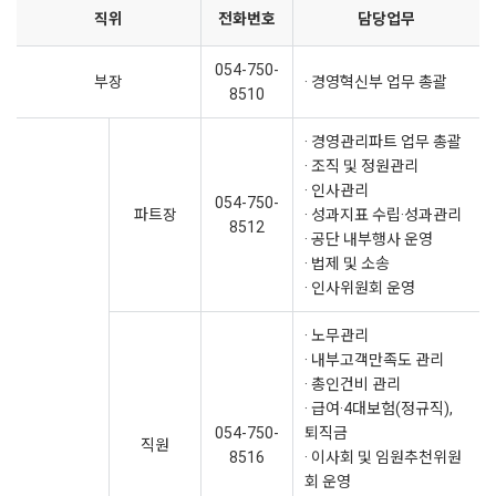
직위
전화번호
담당업무
054-750-
부장
· 경영혁신부 업무 총괄
8510
· 경영관리파트 업무 총괄
· 조직 및 정원관리
· 인사관리
054-750-
파트장
· 성과지표 수립·성과관리
8512
· 공단 내부행사 운영
· 법제 및 소송
· 인사위원회 운영
· 노무관리
· 내부고객만족도 관리
· 총인건비 관리
· 급여·4대보험(정규직),
054-750-
퇴직금
직원
8516
· 이사회 및 임원추천위원
회 운영