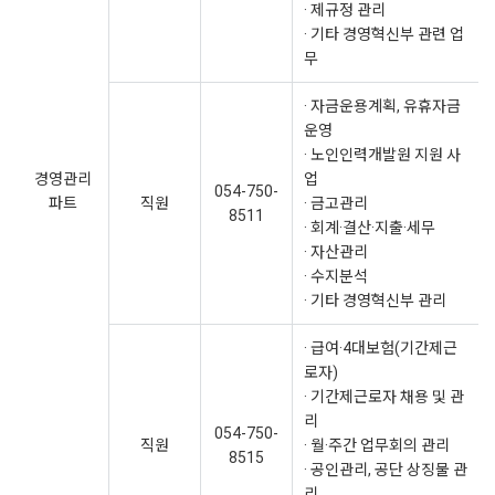
· 제규정 관리
· 기타 경영혁신부 관련 업
무
· 자금운용계획, 유휴자금
운영
· 노인인력개발원 지원 사
경영관리
업
054-750-
파트
직원
· 금고관리
8511
· 회계·결산·지출·세무
· 자산관리
· 수지분석
· 기타 경영혁신부 관리
· 급여·4대보험(기간제근
로자)
· 기간제근로자 채용 및 관
리
054-750-
직원
· 월·주간 업무회의 관리
8515
· 공인관리, 공단 상징물 관
리