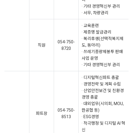
· 기타 경영혁신부 관리
· 서무, 차량관리
· 교육훈련
· 제증명 발급관리
· 복리후생(선택적복지제
054-750-
직원
도, 동아리)
8720
· 쓰레기종량제봉투 판매
사업 운영
· 기타 경영혁신부 관리
· 디지털혁신파트 총괄
· 경영전략 및 계획 수립
· 산업안전보건 및 친환경
경영 총괄
· 대외업무(시의회, MOU,
054-750-
한공협 등)
파트장
8513
· ESG경영
· 적극행정 및 디지털 AI 혁
신