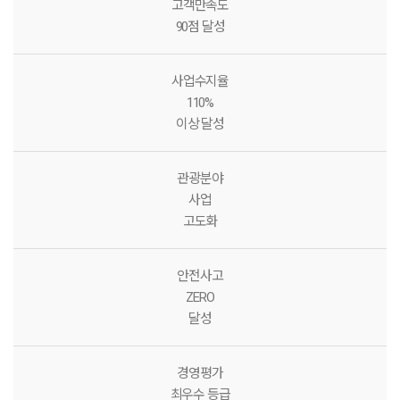
고객만족도
90점 달성
사업수지율
110%
이상 달성
관광분야
사업
고도화
안전사고
ZERO
달성
경영평가
최우수 등급