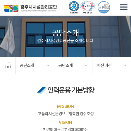
주요메뉴로 건너뛰기
본문으로가기
공단소개
경주시시설관리공단을 소개합니다.
공단소개
공단소개
미션·비전
인력운용 기본방향
MISSION
고품격 시설운영으로 행복한 경주 조성
VISION
천년의 미소로 고객과 함께하는