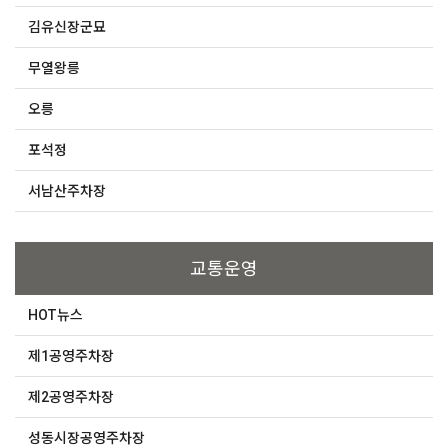
김유신장군묘
무열왕릉
오릉
포석정
서남산주차장
교통운영
HOT뉴스
제1공영주차장
제2공영주차장
성동시장공영주차장