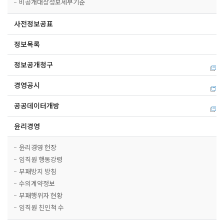
비공개대상정보세부기준
사전정보공표
정보목록
정보공개청구
경영공시
공공데이터개방
윤리경영
윤리경영 헌장
임직원 행동강령
부패방지 방침
수의계약정보
부패행위자 현황
임직원 친인척 수