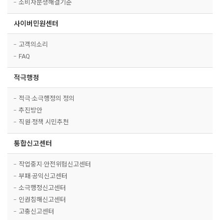
소비자분쟁해결기준
사이버민원센터
고객의소리
FAQ
적극행정
적극·소극행정의 정의
추진방안
직원·정책 시민추천
통합신고센터
작업중지·안전위험신고센터
부패·공익신고센터
소극행정신고센터
인권침해신고센터
고충신고센터