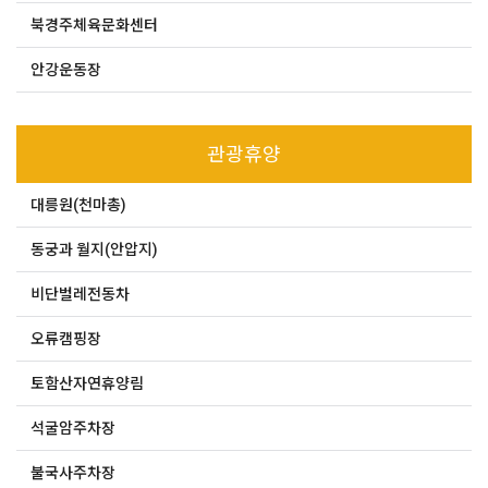
북경주체육문화센터
안강운동장
관광휴양
대릉원(천마총)
동궁과 월지(안압지)
비단벌레전동차
오류캠핑장
토함산자연휴양림
석굴암주차장
불국사주차장