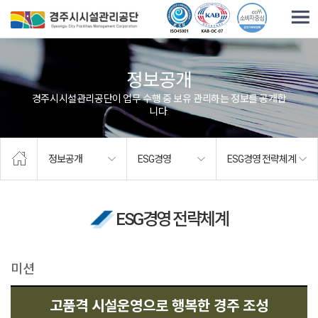
주요메뉴로 건너뛰기
본문으로가기
정보공개
경주시시설관리공단이 업무 수행 중 보유·관리하는 정보를 공개합
니다.
정보공개
ESG경영
ESG경영 전략체계
ESG경영 전략체계
미션
고품격 시설운영으로 행복한 경주 조성