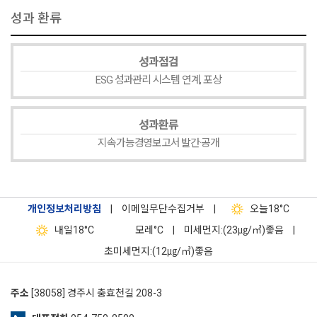
성과 환류
성과점검
ESG 성과관리 시스템 연계, 포상
성과환류
지속가능경영보고서 발간·공개
개인정보처리방침
|
이메일무단수집거부
|
오늘
18°C
내일
18°C
모레
°C
|
미세먼지:(23㎍/㎥)좋음
|
초미세먼지:(12㎍/㎥)좋음
주소
[38058] 경주시 충효천길 208-3