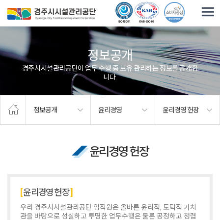
주요메뉴로 건너뛰기
본문으로가기
정보공개
경주시시설관리공단이 업무 수행 중 보유·관리하는 정보를 공개합
니다.
정보공개
윤리경영
윤리경영 헌장
윤리경영 헌장
윤리경영 헌장
우리 경주시시설관리공단 임직원은 올바른 윤리적, 도덕적 가치
관을 바탕으로 성실하고 투명한 업무수행은 물론 공정하고 청렴