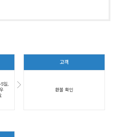
고객
5일,
우
환불 확인
요