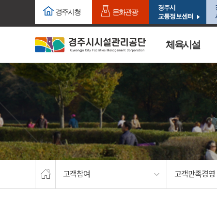
주요메뉴로 건너뛰기
본문으로가기
경주시
경주시청
문화관광
교통정보센터
체육시설
고객참여
고객만족경영