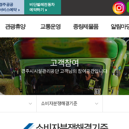
경주공공
비단벌레전동차
서비스예약
예약하기
관광휴양
교통운영
종량제물품
알림마
고객참여
경주시시설관리공단 고객님의 참여공간입니다.
소비자분쟁해결기준
소비자분쟁해결기준