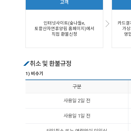
고객
인터넷사이트(숲나들e,
카드결제
토함산자연휴양림 홈페이지)에서
가상
직접 환불신청
영업
취소 및 환불규정
1) 비수기
구분
사용일 2일 전
사용일 1일 전