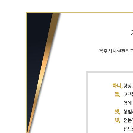
경주시시설관리공단
하나,
항상
둘,
고객
영에
셋,
청렴
넷,
전문
선으