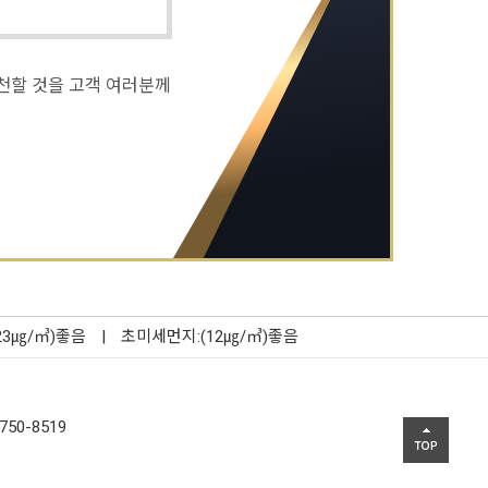
천할 것을 고객 여러분께
23㎍/㎥)좋음
|
초미세먼지:(12㎍/㎥)좋음
750-8519