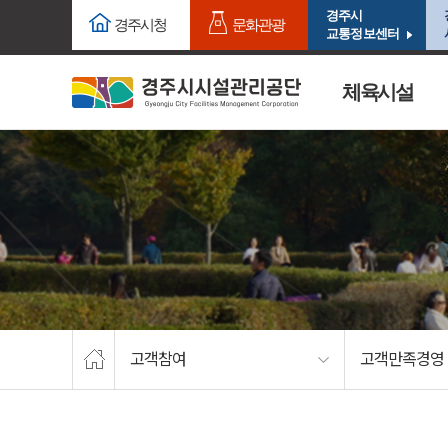
주요메뉴로 건너뛰기
본문으로가기
경주시
경주시청
문화관광
교통정보센터
체육시설
고객참여
고객만족경영