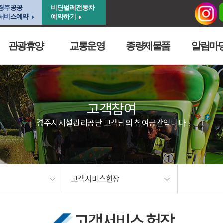
경주공공
비단벌레전동차
서비스예약
예약하기
관광휴양
교통운영
종량제물품
알림마
고객참여
경주시시설관리공단 고객님의 참여공간입니다.
고객서비스헌장
고객서비스 헌장