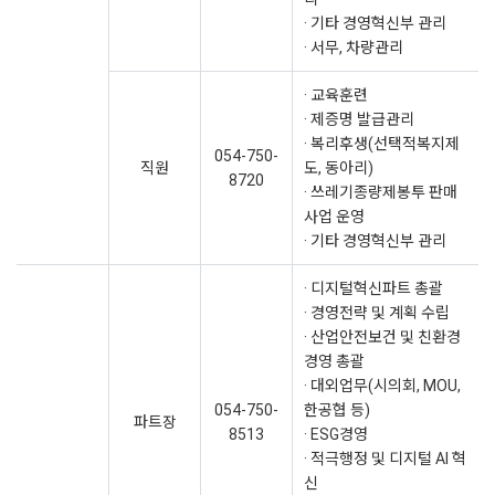
· 기타 경영혁신부 관리
· 서무, 차량관리
· 교육훈련
· 제증명 발급관리
· 복리후생(선택적복지제
054-750-
직원
도, 동아리)
8720
· 쓰레기종량제봉투 판매
사업 운영
· 기타 경영혁신부 관리
· 디지털혁신파트 총괄
· 경영전략 및 계획 수립
· 산업안전보건 및 친환경
경영 총괄
· 대외업무(시의회, MOU,
054-750-
한공협 등)
파트장
8513
· ESG경영
· 적극행정 및 디지털 AI 혁
신