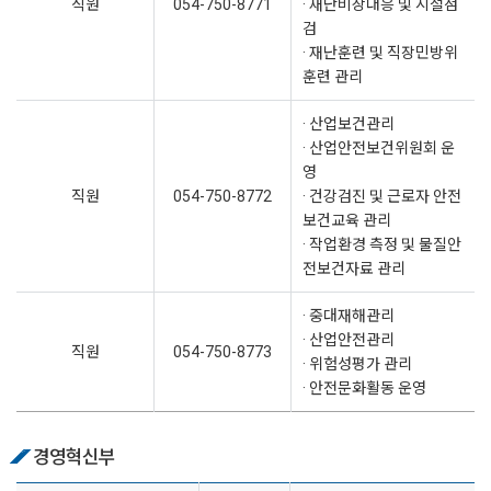
직원
054-750-8771
· 재난비상대응 및 시설점
검
· 재난훈련 및 직장민방위
훈련 관리
· 산업보건관리
· 산업안전보건위원회 운
영
직원
054-750-8772
· 건강검진 및 근로자 안전
보건교육 관리
· 작업환경 측정 및 물질안
전보건자료 관리
· 중대재해관리
· 산업안전관리
직원
054-750-8773
· 위험성평가 관리
· 안전문화활동 운영
경영혁신부