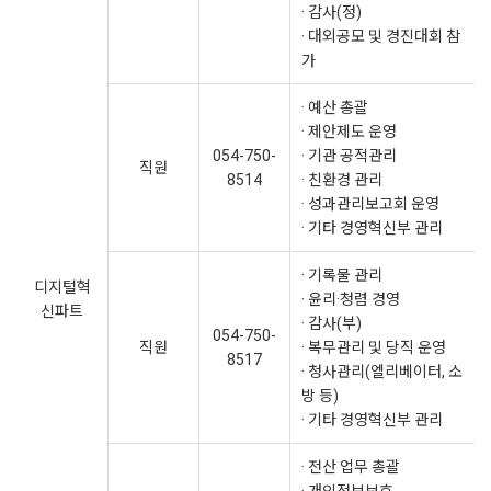
· 감사(정)
· 대외공모 및 경진대회 참
가
· 예산 총괄
· 제안제도 운영
054-750-
· 기관 공적관리
직원
8514
· 친환경 관리
· 성과관리보고회 운영
· 기타 경영혁신부 관리
· 기록물 관리
디지털혁
· 윤리·청렴 경영
신파트
· 감사(부)
054-750-
직원
· 복무관리 및 당직 운영
8517
· 청사관리(엘리베이터, 소
방 등)
· 기타 경영혁신부 관리
· 전산 업무 총괄