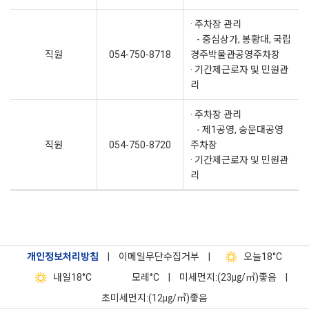
· 주차장 관리
- 중심상가, 봉황대, 국립
직원
054-750-8718
경주박물관공영주차장
· 기간제근로자 및 민원관
리
· 주차장 관리
- 제1공영, 숭문대공영
직원
054-750-8720
주차장
· 기간제근로자 및 민원관
리
개인정보처리방침
|
이메일무단수집거부
|
오늘
18°C
내일
18°C
모레
°C
|
미세먼지:(23㎍/㎥)좋음
|
초미세먼지:(12㎍/㎥)좋음