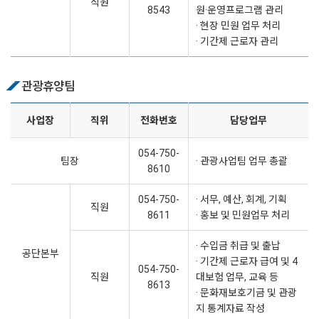
직원
8543
원·운영프로그램 관리
· 현장 민원 업무 처리
· 기간제 근로자 관리
관광휴양팀
사업장
직위
전화번호
담당업무
054-750-
팀장
· 관광사업팀 업무 총괄
8610
054-750-
· 서무, 예산, 회계, 기획
직원
8611
· 홍보 및 민원업무 처리
· 수입금 취급 및 출납
공단본부
· 기간제 근로자 급여 및 4
054-750-
직원
대보험 업무, 교육 등
8613
· 문화재보호기금 및 관광
지 통계자료 작성