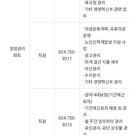
· 제규정 관리
· 기타 경영혁신부 관련 업
무
· 자금운용계획, 유휴자금
운영
· 노인인력개발원 지원 사
경영관리
업
054-750-
파트
직원
· 금고관리
8511
· 회계·결산·지출·세무
· 자산관리
· 수지분석
· 기타 경영혁신부 관리
· 급여·4대보험(기간제근
로자)
· 기간제근로자 채용 및 관
리
054-750-
직원
· 월·주간 업무회의 관리
8515
· 공인관리, 공단 상징물 관
리