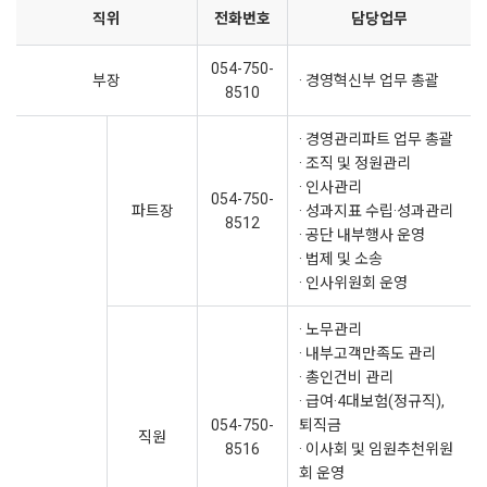
직위
전화번호
담당업무
054-750-
부장
· 경영혁신부 업무 총괄
8510
· 경영관리파트 업무 총괄
· 조직 및 정원관리
· 인사관리
054-750-
파트장
· 성과지표 수립·성과관리
8512
· 공단 내부행사 운영
· 법제 및 소송
· 인사위원회 운영
· 노무관리
· 내부고객만족도 관리
· 총인건비 관리
· 급여·4대보험(정규직),
054-750-
퇴직금
직원
8516
· 이사회 및 임원추천위원
회 운영