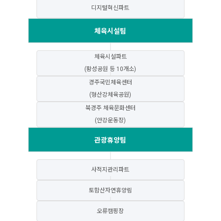
디지털혁신파트
체육시설팀
체육시설파트
(황성공원 등 10개소)
경주국민체육센터
(형산강체육공원)
북경주 체육문화센터
(안강운동장)
관광휴양팀
사적지관리파트
토함산자연휴양림
오류캠핑장