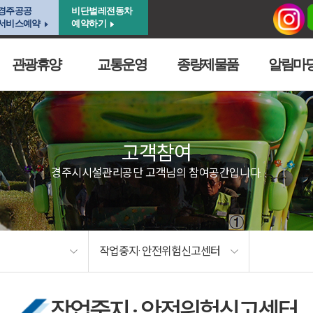
경주공공
비단벌레전동차
서비스예약
예약하기
관광휴양
교통운영
종량제물품
알림마
고객참여
경주시시설관리공단 고객님의 참여공간입니다.
작업중지· 안전위험신고센터
작업중지 · 안전위험신고센터