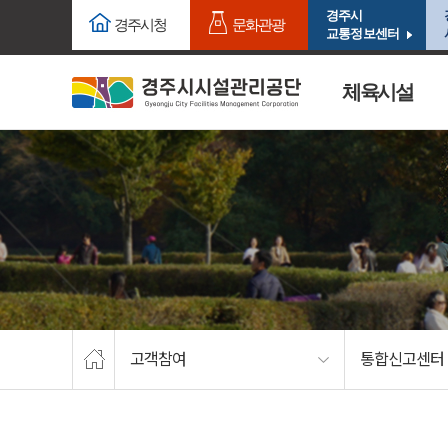
주요메뉴로 건너뛰기
본문으로가기
경주시
경주시청
문화관광
교통정보센터
체육시설
고객참여
통합신고센터