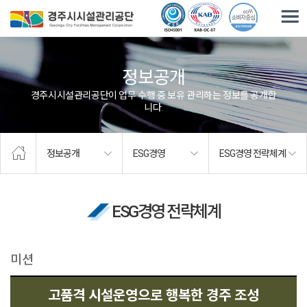
주요메뉴로 건너뛰기
본문으로가기
정보공개
경주시시설관리공단이 업무 수행 중 보유·관리하는 정보를 공개합
니다.
정보공개
ESG경영
ESG경영 전략체계
ESG경영 전략체계
미션
고품격 시설운영으로 행복한 경주 조성