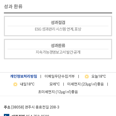
성과 환류
성과점검
ESG 성과관리 시스템 연계, 포상
성과환류
지속가능경영보고서 발간·공개
개인정보처리방침
|
이메일무단수집거부
|
오늘
18°C
내일
18°C
모레
°C
|
미세먼지:(23㎍/㎥)좋음
|
초미세먼지:(12㎍/㎥)좋음
주소
[38058] 경주시 충효천길 208-3