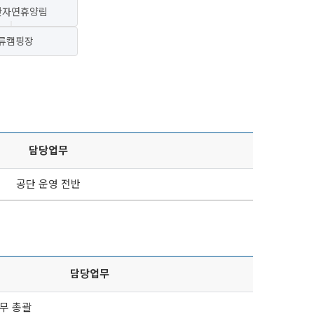
산자연휴양림
류캠핑장
담당업무
공단 운영 전반
담당업무
업무 총괄