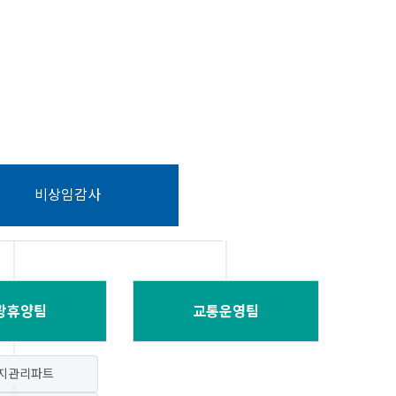
비상임감사
광휴양팀
교통운영팀
지관리파트