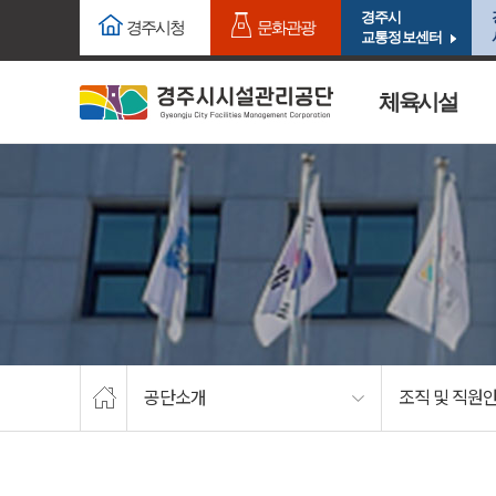
주요메뉴로 건너뛰기
본문으로가기
경주시
경주시청
문화관광
교통정보센터
체육시설
공단소개
조직 및 직원