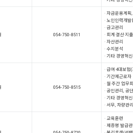
· 기타 경영혁
· 자금운용계획
· 노인인력개발
· 금고관리
원
054-750-8511
· 회계·결산·지
· 자산관리
· 수지분석
· 기타 경영혁
· 급여·4대보
· 기간제근로자
· 월·주간 업무
원
054-750-8515
· 공인관리, 공
· 기타 경영혁
· 서무, 차량관
· 교육훈련
· 제증명 발급
원
054-750-8720
· 복리후생(선