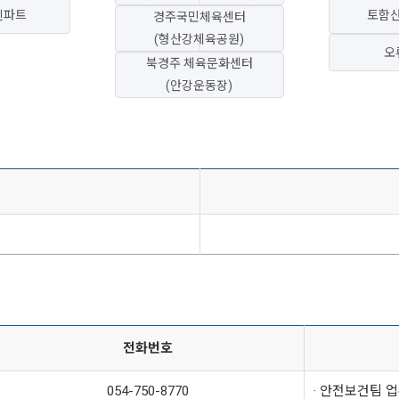
신파트
토함
경주국민체육센터
(형산강체육공원)
오
북경주 체육문화센터
(안강운동장)
전화번호
054-750-8770
· 안전보건팀 