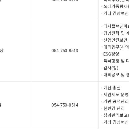
· 쓰레기종량제
· 기타 경영혁
· 디지털혁신파
· 경영전략 및 
· 산업안전보건
· 대외업무(시의회
장
054-750-8513
· ESG경영
· 적극행정 및 
· 감사(정)
· 대외공모 및
· 예산 총괄
· 제안제도 운영
· 기관 공적관리
원
054-750-8514
· 친환경 관리
· 성과관리보고
· 기타 경영혁