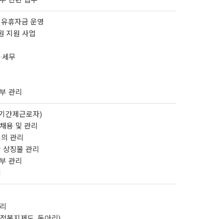
신부 관련 업무
, 유휴자금 운영
원 지원 사업
출·세무
신부 관리
험(기간제근로자)
 채용 및 관리
회의 관리
단 상징물 관리
신부 관리
리
관리
택적복지제도, 동아리)