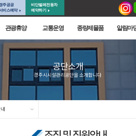
경주공공
비단벌레전동차
서비스예약
예약하기
관광휴양
교통운영
종량제물품
알림마
공단소개
경주시시설관리공단을 소개합니다.
안내
조직 및 직원안내