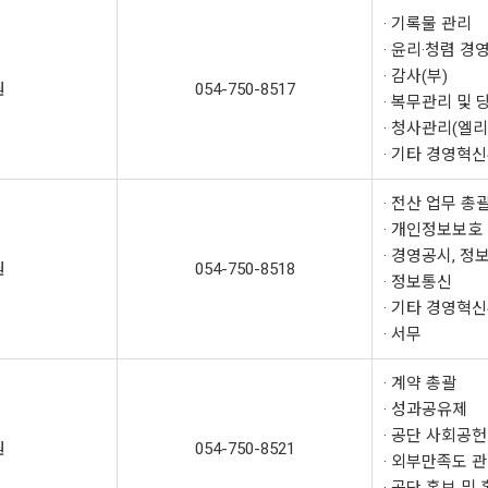
· 기록물 관리
· 윤리·청렴 경
· 감사(부)
원
054-750-8517
· 복무관리 및 
· 청사관리(엘리
· 기타 경영혁
· 전산 업무 총
· 개인정보보호
· 경영공시, 정
원
054-750-8518
· 정보통신
· 기타 경영혁
· 서무
· 계약 총괄
· 성과공유제
· 공단 사회공헌
원
054-750-8521
· 외부만족도 관