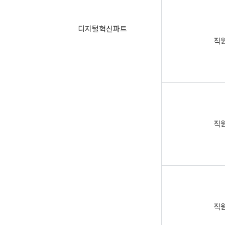
디지털혁신파트
직
직
직