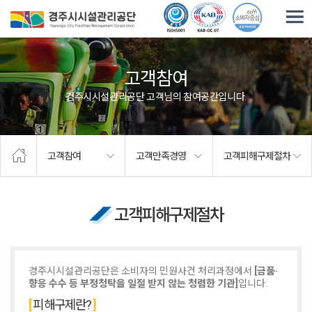
주요메뉴로 건너뛰기
본문으로가기
고객참여
경주시시설관리공단 고객님의 참여공간입니다.
고객참여
고객만족경영
고객피해구제절차
고객피해구제절차
경주시시설관리공단은 소비자의 민원사건 처리과정에서
[금품·
향응 수수 등 부정청탁을 일절 받지 않는 청렴한 기관]
입니다.
피해구제란?