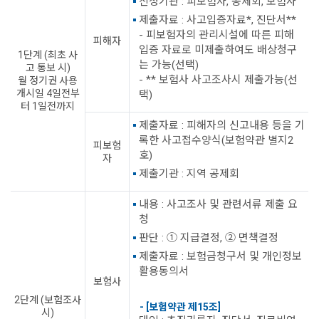
신청기관 : 피보험자, 공제회, 보험사
제출자료 : 사고입증자료*, 진단서**
- 피보험자의 관리시설에 따른 피해
피해자
입증 자료로 미제출하여도 배상청구
1단계 (최초 사
는 가능(선택)
고 통보 시)
- ** 보험사 사고조사시 제출가능(선
월 정기권 사용
개시일 4일전부
택)
터 1일전까지
제출자료 : 피해자의 신고내용 등을 기
록한 사고접수양식(보험약관 별지2
피보험
호)
자
제출기관 : 지역 공제회
내용 : 사고조사 및 관련서류 제출 요
청
판단 : ① 지급결정, ② 면책결정
제출자료 : 보험금청구서 및 개인정보
활용동의서
보험사
2단계 (보험조사
- [보험약관 제15조]
시)