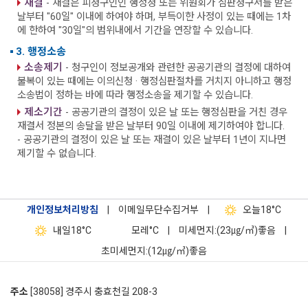
재결
- 재결은 피청구인인 행정청 또는 위원회가 심판청구서를 받은
날부터 "60일" 이내에 하여야 하며, 부득이한 사정이 있는 때에는 1차
에 한하여 "30일"의 범위내에서 기간을 연장할 수 있습니다.
3. 행정소송
소송제기
- 청구인이 정보공개와 관련한 공공기관의 결정에 대하여
불복이 있는 때에는 이의신청 · 행정심판절차를 거치지 아니하고 행정
소송법이 정하는 바에 따라 행정소송을 제기할 수 있습니다.
제소기간
- 공공기관의 결정이 있은 날 또는 행정심판을 거친 경우
재결서 정본의 송달을 받은 날부터 90일 이내에 제기하여야 합니다.
- 공공기관의 결정이 있은 날 또는 재결이 있은 날부터 1년이 지나면
제기할 수 없습니다.
개인정보처리방침
|
이메일무단수집거부
|
오늘
18°C
내일
18°C
모레
°C
|
미세먼지:(23㎍/㎥)좋음
|
초미세먼지:(12㎍/㎥)좋음
주소
[38058] 경주시 충효천길 208-3