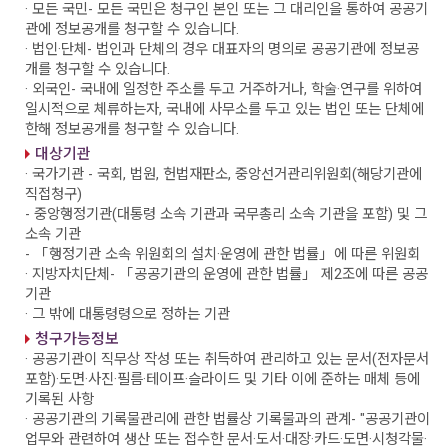
· 모든 국민
- 모든 국민은 청구인 본인 또는 그 대리인을 통하여 공공기
관에 정보공개를 청구할 수 있습니다.
· 법인·단체
- 법인과 단체의 경우 대표자의 명의로 공공기관에 정보공
개를 청구할 수 있습니다.
· 외국인
- 국내에 일정한 주소를 두고 거주하거나, 학술·연구를 위하여
일시적으로 체류하는자, 국내에 사무소를 두고 있는 법인 또는 단체에
한해 정보공개를 청구할 수 있습니다.
대상기관
· 국가기관
- 국회, 법원, 헌법재판소, 중앙선거관리위원회(해당기관에
직접청구)
- 중앙행정기관(대통령 소속 기관과 국무총리 소속 기관을 포함) 및 그
소속 기관
- 「행정기관 소속 위원회의 설치·운영에 관한 법률」에 따른 위원회
· 지방자치단체
- 「공공기관의 운영에 관한 법률」 제2조에 따른 공공
기관
· 그 밖에 대통령령으로 정하는 기관
청구가능정보
· 공공기관이 직무상 작성 또는 취득하여 관리하고 있는 문서(전자문서
포함)·도면·사진·필름·테이프·슬라이드 및 기타 이에 준하는 매체 등에
기록된 사항
· 공공기관의 기록물관리에 관한 법률상 기록물과의 관계
- "공공기관이
업무와 관련하여 생산 또는 접수한 문서·도서·대장·카드·도면·시청각물·