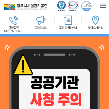
주요메뉴로 건너뛰기
본문으로가기
대표전화
고객의 소리
조직 및 직원안내
찾아오시는 길
054)750-8500
체육시설
관광휴양
교통환경
2026-07-31
경주시시설관리공단, 황남상가시장 문화관광형시장 육성사업단과 업무협약 체결