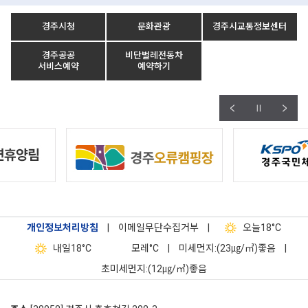
경주시청
문화관광
경주시교통정보센터
경주공공
비단벌레전동차
서비스예약
예약하기
개인정보처리방침
|
이메일무단수집거부
|
오늘
18°C
내일
18°C
모레
°C
|
미세먼지:(23㎍/㎥)좋음
|
초미세먼지:(12㎍/㎥)좋음