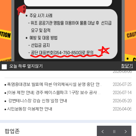
2026-07-31
경주시시설관리공단, 황남상가시장 문화관광형시장 육성사업단과 업무협약 체결
공지사항
2026-07-31
채용정보
입찰공고
공단소식
경주시시설관리공단, 황남상가시장 문화관광형시장 육성사업단과 업무협약 체결
황성공원 궁도장 휴관 안내
황성공원 궁도장(호림정) 전 시설 휴관 안내 1. 휴관기간: 2026. 8. 15.(토)
~ 2026. 8. 20.(목) 6일간 2. 휴장시설: 황성공원 궁도장[호림정] 전 시설
3. 휴장사유: 궁도장 시설 보수 공사 시행 정비 후 쾌적한 환경으로 찾아뵙
겠습니다. 감사합니다. ..
창닫기
오늘 하루 열지않기
2026-08-06
폭염중대경보 발효에 따른 야외체육시설 운영 중단 안내(2026.7.28. 13:10 해제 완료)
2026-07-25
[이용 제한 안내] 경주 베이스볼파크 1구장 보수 공사 안내
2026-07-14
강변테니스장 강습 신청 일정 안내
2026-05-20
시민운동장 이용제한 안내
2026-04-06
팝업존